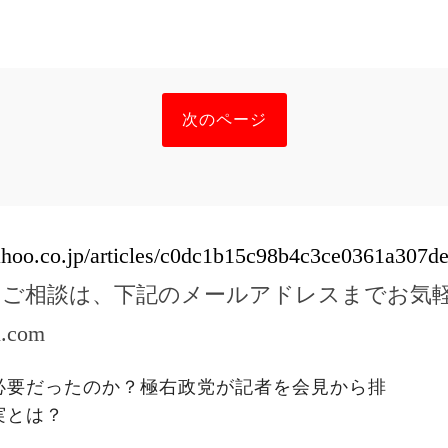
次のページ
yahoo.co.jp/articles/c0dc1b15c98b4c3ce0361a307d
のご相談は、下記のメールアドレスまでお気
l.com
必要だったのか？極右政党が記者を会見から排
実とは？