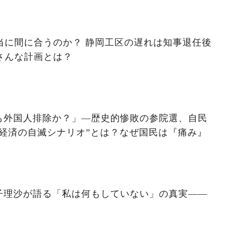
本当に間に合うのか？ 静岡工区の遅れは知事退任後
さんな計画とは？
も外国人排除か？」―歴史的惨敗の参院選、自民
経済の自滅シナリオ”とは？なぜ国民は『痛み』
子理沙が語る「私は何もしていない」の真実——