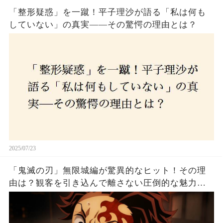
「整形疑惑」を一蹴！平子理沙が語る「私は何も
していない」の真実——その驚愕の理由とは？
2025/07/23
「鬼滅の刃」無限城編が驚異的なヒット！その理
由は？観客を引き込んで離さない圧倒的な魅力と
は！