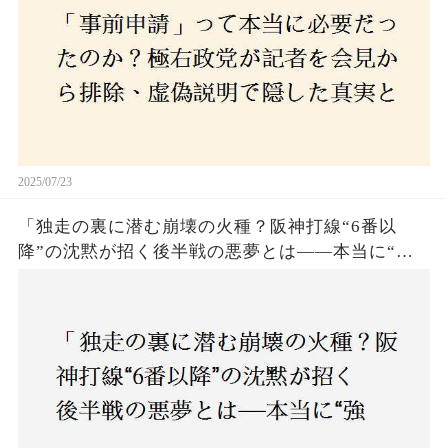
2025/07/23
「独走の裏に潜む崩壊の火種？阪神打線“6番以
降”の沈黙が招く後半戦の悪夢とは——本当に“強
いチーム”と呼べるのか？」