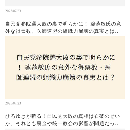
2025/07/23
自民党参院選大敗の裏で明らかに！ 釜萢敏氏の意
外な得票数、医師連盟の組織力崩壊の真実とは？
コロナ禍の注目人物も票を伸ばせず、組織再建の
危機に直面！あなたはこの結果をどう見る？
2025/07/23
ひろゆきが斬る！自民党大敗の真相は石破のせい
か、それとも裏金や統一教会の影響が問題だった