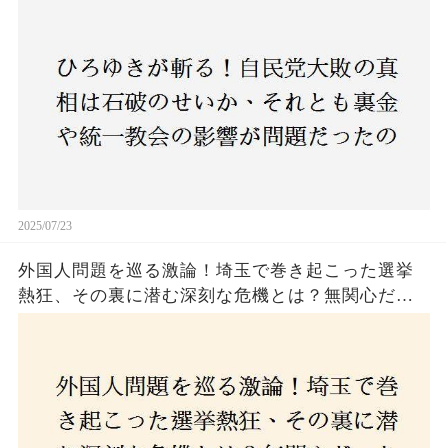
のか？ 責任論に揺れる自民党に新たな疑惑が浮
上！
2025/07/23
外国人問題を巡る激論！埼玉で巻き起こった選挙
熱狂、その裏に潜む深刻な危機とは？無関心だっ
た市民が感じた「漠然とした不安」、そして「日
本人ファースト」を掲げた新興勢力の台頭。勝因
はネットとSNS、それとも底知れぬ恐怖？政治に無
関心な層が動いた背景にあるものとは？