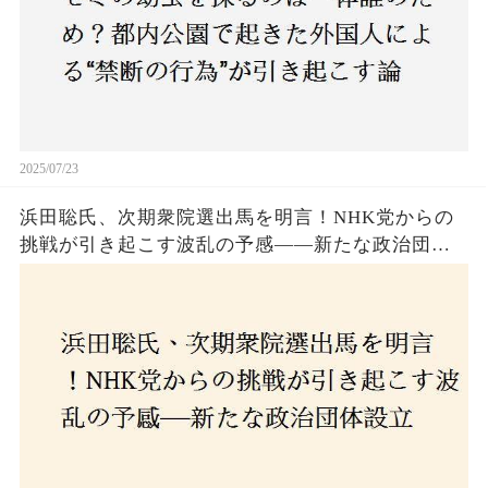
2025/07/23
浜田聡氏、次期衆院選出馬を明言！NHK党からの
挑戦が引き起こす波乱の予感——新たな政治団体
設立に込めた思いとは？「共和党？自由党？」そ
の選択肢に隠された真意とは