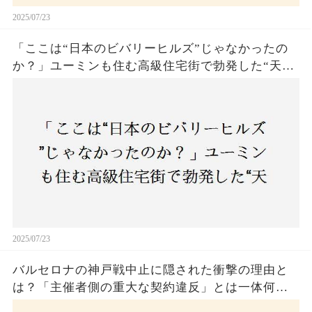
2025/07/23
「ここは“日本のビバリーヒルズ”じゃなかったの
か？」ユーミンも住む高級住宅街で勃発した“天井
バトル”の真相──景観ルールを無視した建築に住
民激怒！
2025/07/23
バルセロナの神戸戦中止に隠された衝撃の理由と
は？「主催者側の重大な契約違反」とは一体何
か！？ファンは一体誰を責めるべきなのか？