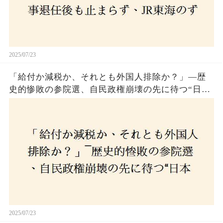
2025/07/23
「給付か減税か、それとも外国人排除か？」―歴
史的惨敗の参院選、自民政権崩壊の先に待つ“日本
経済の自滅シナリオ”とは？なぜ国民は『痛み』を
選び続けるのか
2025/07/23