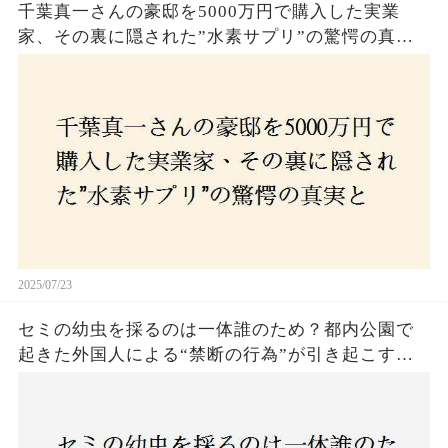
千葉真一さんの豪邸を5000万円で購入した実業
家、その裏に隠された”水素サプリ”の驚愕の真実
とは？コロナ拒否と30錠の謎のサプリメント。彼
の死と実業家との深い因縁が明らかに！
2025/07/23
セミの幼虫を採るのは一体誰のため？都内公園で
起きた外国人による“禁断の行為”が引き起こす論
争とは！子どもたちの楽しみが奪われる？それと
も新たな食文化の一環？