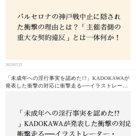
2025/07/23
「未成年への淫行事実を認めた!?」KADOKAWAが
発表した衝撃の対応に衝撃走る──イラストレータ
ー・がおう氏の作品絶版&配信停止の裏側とは