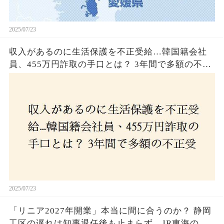
2025/07/23
収入があるのに生活保護を不正受給…韓国籍会社
員、455万円詐取の手口とは？ 3年間で多額の不正
受給、広島で逮捕の背景に隠された真実とは！
2025/07/23
「リニア2027年開業」本当に間に合うのか？ 静岡
工区の遅れは知事退任後も止まらず、JR東海のず