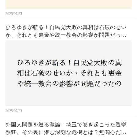
2025/07/23
ひろゆきが斬る！自民党大敗の真相は石破のせい
か、それとも裏金や統一教会の影響が問題だった
のか？ 責任論に揺れる自民党に新たな疑惑が浮
上！
2025/07/23
外国人問題を巡る激論！埼玉で巻き起こった選挙
熱狂、その裏に潜む深刻な危機とは？無関心だっ