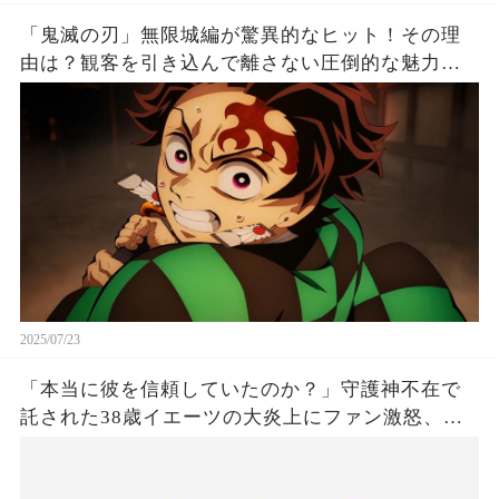
「鬼滅の刃」無限城編が驚異的なヒット！その理
由は？観客を引き込んで離さない圧倒的な魅力と
は！
2025/07/23
「本当に彼を信頼していたのか？」守護神不在で
託された38歳イエーツの大炎上にファン激怒、ド
ジャース救援陣の崩壊が止まらないワケとは