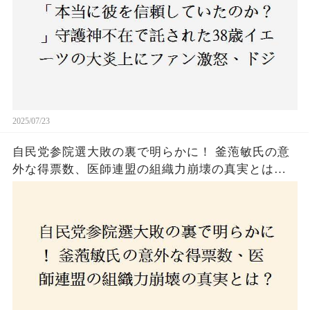
2025/07/23
自民党参院選大敗の裏で明らかに！ 釜萢敏氏の意
外な得票数、医師連盟の組織力崩壊の真実とは？
コロナ禍の注目人物も票を伸ばせず、組織再建の
危機に直面！あなたはこの結果をどう見る？