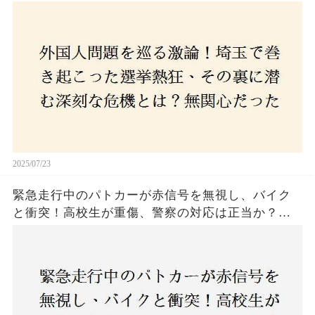
た市民が感じた「漠然とした不安」、そして「日
本人ファースト」を掲げた新興勢力の台頭。勝因
はネットとSNS、それとも底知れぬ恐怖？政治に無
関心な層が動いた背景にあるものとは？
2025/07/23
緊急走行中のパトカーが赤信号を無視し、バイク
と衝突！高校生が重傷、警察の対応は正当か？兵
庫・明石市で起きた衝撃の事故