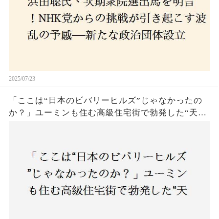
2025/07/23
「ここは“日本のビバリーヒルズ”じゃなかったの
か？」ユーミンも住む高級住宅街で勃発した“天井
バトル”の真相──景観ルールを無視した建築に住
民激怒！