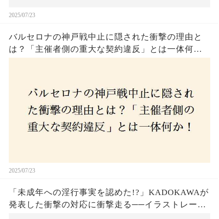
2025/07/23
バルセロナの神戸戦中止に隠された衝撃の理由と
は？「主催者側の重大な契約違反」とは一体何
か！？ファンは一体誰を責めるべきなのか？
2025/07/23
「未成年への淫行事実を認めた!?」KADOKAWAが
発表した衝撃の対応に衝撃走る──イラストレータ
ー・がおう氏の作品絶版&配信停止の裏側とは