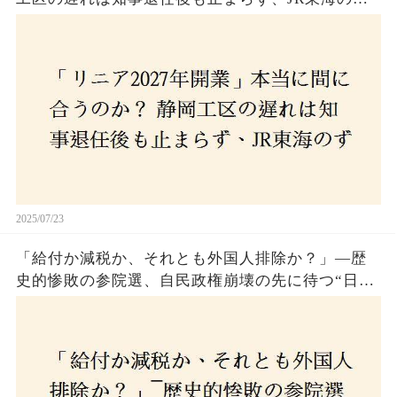
さんな計画とは？
2025/07/23
「給付か減税か、それとも外国人排除か？」―歴
史的惨敗の参院選、自民政権崩壊の先に待つ“日本
経済の自滅シナリオ”とは？なぜ国民は『痛み』を
選び続けるのか