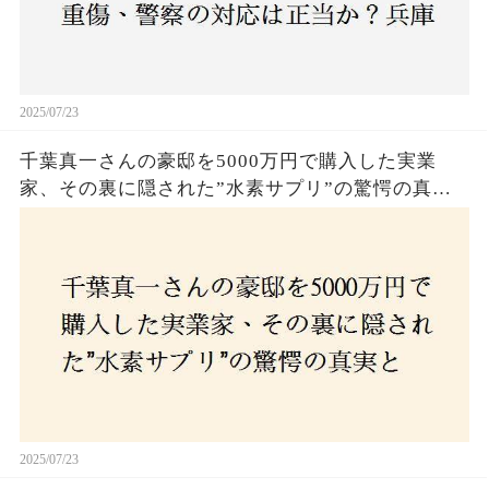
2025/07/23
千葉真一さんの豪邸を5000万円で購入した実業
家、その裏に隠された”水素サプリ”の驚愕の真実
とは？コロナ拒否と30錠の謎のサプリメント。彼
の死と実業家との深い因縁が明らかに！
2025/07/23