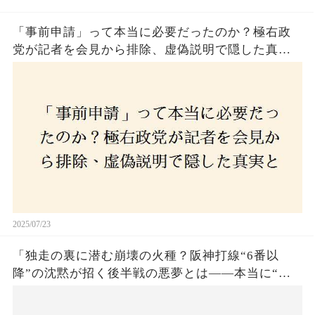
「事前申請」って本当に必要だったのか？極右政
党が記者を会見から排除、虚偽説明で隠した真実
とは？
2025/07/23
「独走の裏に潜む崩壊の火種？阪神打線“6番以
降”の沈黙が招く後半戦の悪夢とは——本当に“強
いチーム”と呼べるのか？」