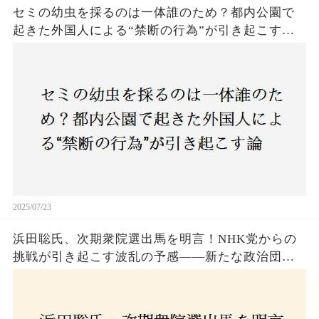
セミの幼虫を採るのは一体誰のため？都内公園で
起きた外国人による“禁断の行為”が引き起こす論
争とは！子どもたちの楽しみが奪われる？それと
も新たな食文化の一環？
2025/07/23
浜田聡氏、次期衆院選出馬を明言！NHK党からの
挑戦が引き起こす波乱の予感——新たな政治団体
設立に込めた思いとは？「共和党？自由党？」そ
の選択肢に隠された真意とは