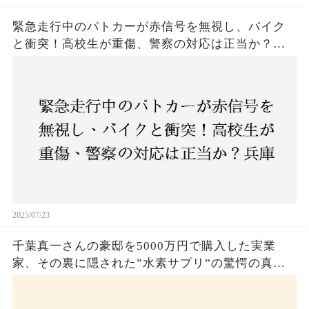
緊急走行中のパトカーが赤信号を無視し、バイク
と衝突！高校生が重傷、警察の対応は正当か？兵
庫・明石市で起きた衝撃の事故
2025/07/23
千葉真一さんの豪邸を5000万円で購入した実業
家、その裏に隠された”水素サプリ”の驚愕の真実
とは？コロナ拒否と30錠の謎のサプリメント。彼
の死と実業家との深い因縁が明らかに！