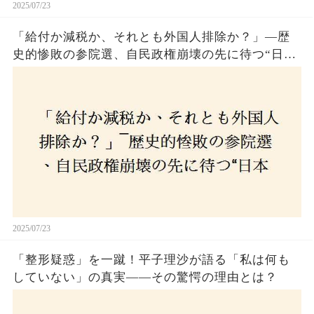
2025/07/23
「給付か減税か、それとも外国人排除か？」―歴
史的惨敗の参院選、自民政権崩壊の先に待つ“日本
経済の自滅シナリオ”とは？なぜ国民は『痛み』を
選び続けるのか
2025/07/23
「整形疑惑」を一蹴！平子理沙が語る「私は何も
していない」の真実——その驚愕の理由とは？