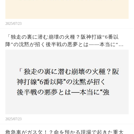
2025/07/23
「独走の裏に潜む崩壊の火種？阪神打線“6番以
降”の沈黙が招く後半戦の悪夢とは——本当に“強
いチーム”と呼べるのか？」
2025/07/23
救急車がガス欠！？命を預かる現場で起きた重大