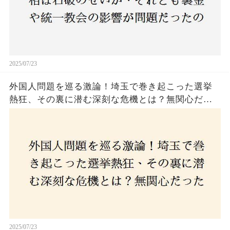
2025/07/23
外国人問題を巡る激論！埼玉で巻き起こった選挙
熱狂、その裏に潜む深刻な危機とは？無関心だっ
た市民が感じた「漠然とした不安」、そして「日
本人ファースト」を掲げた新興勢力の台頭。勝因
はネットとSNS、それとも底知れぬ恐怖？政治に無
関心な層が動いた背景にあるものとは？
2025/07/23