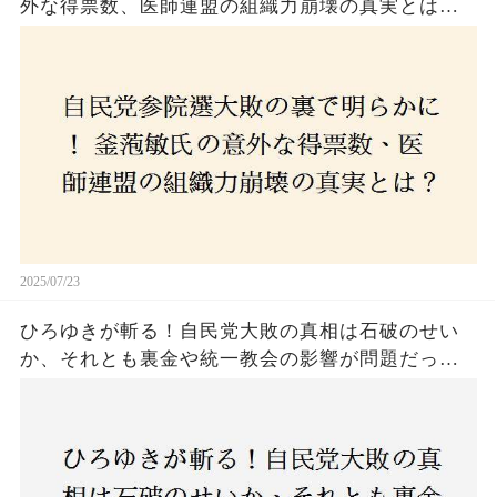
外な得票数、医師連盟の組織力崩壊の真実とは？
コロナ禍の注目人物も票を伸ばせず、組織再建の
危機に直面！あなたはこの結果をどう見る？
2025/07/23
ひろゆきが斬る！自民党大敗の真相は石破のせい
か、それとも裏金や統一教会の影響が問題だった
のか？ 責任論に揺れる自民党に新たな疑惑が浮
上！