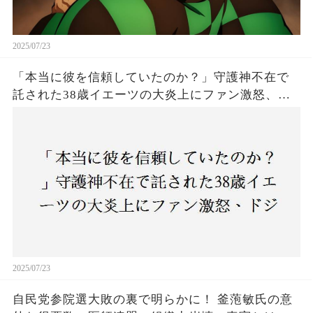
2025/07/23
「本当に彼を信頼していたのか？」守護神不在で
託された38歳イエーツの大炎上にファン激怒、ド
ジャース救援陣の崩壊が止まらないワケとは
2025/07/23
自民党参院選大敗の裏で明らかに！ 釜萢敏氏の意