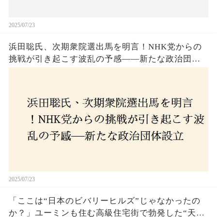
2025/07/23
浜田聡氏、次期衆院選出馬を明言！NHK党からの
挑戦が引き起こす波乱の予感——新たな政治団体
設立に込めた思いとは？「共和党？自由党？」そ
の選択肢に隠された真意とは
2025/07/23
「ここは“日本のビバリーヒルズ”じゃなかったの
か？」ユーミンも住む高級住宅街で勃発した“天井