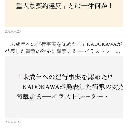
2025/07/23
「未成年への淫行事実を認めた!?」KADOKAWAが
発表した衝撃の対応に衝撃走る──イラストレータ
ー・がおう氏の作品絶版&配信停止の裏側とは
2025/07/23