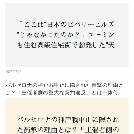
バトル”の真相──景観ルールを無視した建築に住
民激怒！
2025/07/23
バルセロナの神戸戦中止に隠された衝撃の理由と
は？「主催者側の重大な契約違反」とは一体何
か！？ファンは一体誰を責めるべきなのか？