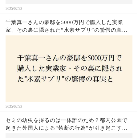
2025/07/23
千葉真一さんの豪邸を5000万円で購入した実業
家、その裏に隠された”水素サプリ”の驚愕の真実
とは？コロナ拒否と30錠の謎のサプリメント。彼
の死と実業家との深い因縁が明らかに！
2025/07/23
セミの幼虫を採るのは一体誰のため？都内公園で
起きた外国人による“禁断の行為”が引き起こす論
争とは！子どもたちの楽しみが奪われる？それと