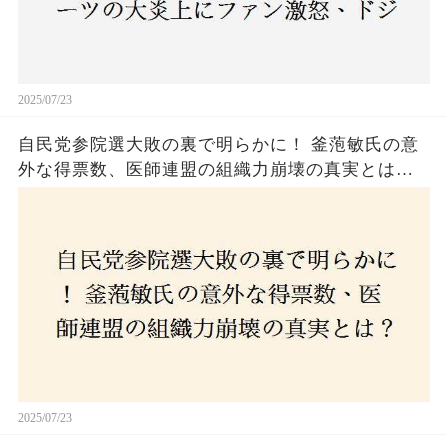
2025/07/23
自民党参院選大敗の裏で明らかに！ 釜萢敏氏の意
外な得票数、医師連盟の組織力崩壊の真実とは？
コロナ禍の注目人物も票を伸ばせず、組織再建の
危機に直面！あなたはこの結果をどう見る？
2025/07/23