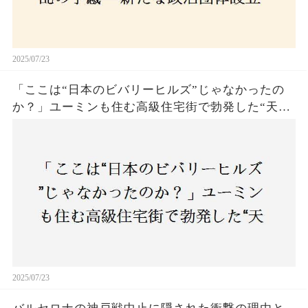
2025/07/23
「ここは“日本のビバリーヒルズ”じゃなかったの
か？」ユーミンも住む高級住宅街で勃発した“天井
バトル”の真相──景観ルールを無視した建築に住
民激怒！
2025/07/23