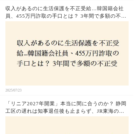
収入があるのに生活保護を不正受給…韓国籍会社
員、455万円詐取の手口とは？ 3年間で多額の不正
受給、広島で逮捕の背景に隠された真実とは！
2025/07/23
「リニア2027年開業」本当に間に合うのか？ 静岡
工区の遅れは知事退任後も止まらず、JR東海のず
さんな計画とは？