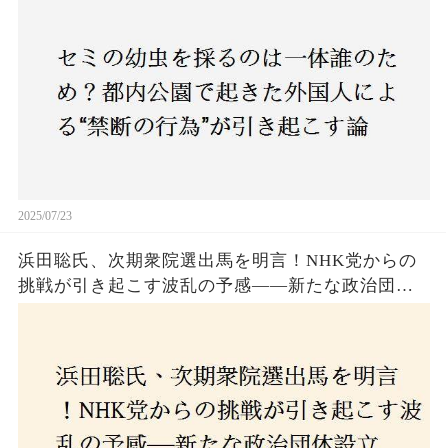
も新たな食文化の一環？
2025/07/23
浜田聡氏、次期衆院選出馬を明言！NHK党からの
挑戦が引き起こす波乱の予感——新たな政治団体
設立に込めた思いとは？「共和党？自由党？」そ
の選択肢に隠された真意とは