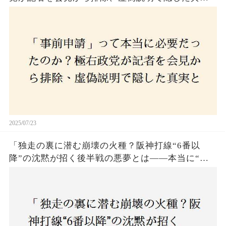
とは？
2025/07/23
「独走の裏に潜む崩壊の火種？阪神打線“6番以
降”の沈黙が招く後半戦の悪夢とは——本当に“強
いチーム”と呼べるのか？」