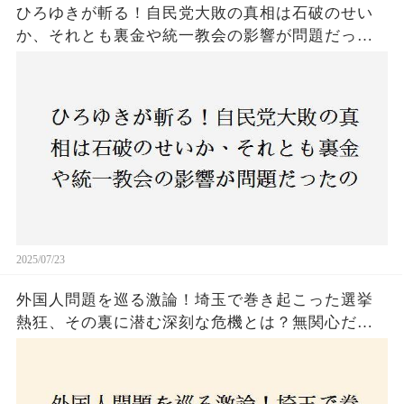
ひろゆきが斬る！自民党大敗の真相は石破のせい
か、それとも裏金や統一教会の影響が問題だった
のか？ 責任論に揺れる自民党に新たな疑惑が浮
上！
2025/07/23
外国人問題を巡る激論！埼玉で巻き起こった選挙
熱狂、その裏に潜む深刻な危機とは？無関心だっ
た市民が感じた「漠然とした不安」、そして「日
本人ファースト」を掲げた新興勢力の台頭。勝因
はネットとSNS、それとも底知れぬ恐怖？政治に無