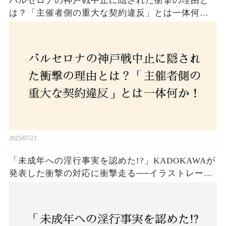
バルセロナの神戸戦中止に隠された衝撃の理由と
は？「主催者側の重大な契約違反」とは一体何
か！？ファンは一体誰を責めるべきなのか？
2025/07/23
「未成年への淫行事実を認めた!?」KADOKAWAが
発表した衝撃の対応に衝撃走る──イラストレータ
ー・がおう氏の作品絶版&配信停止の裏側とは