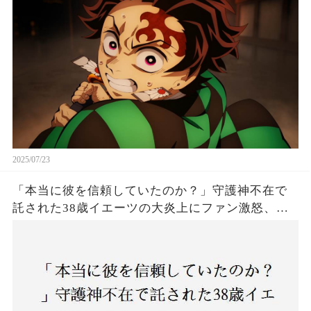
は！
2025/07/23
「本当に彼を信頼していたのか？」守護神不在で
託された38歳イエーツの大炎上にファン激怒、ド
ジャース救援陣の崩壊が止まらないワケとは