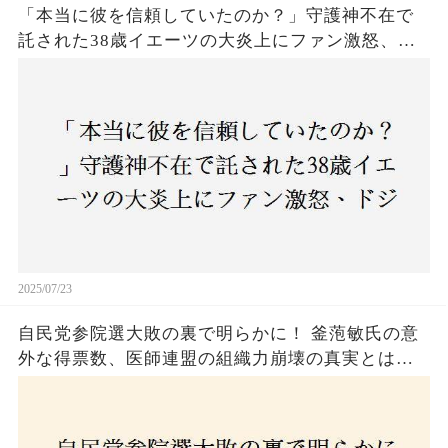
「本当に彼を信頼していたのか？」守護神不在で
託された38歳イエーツの大炎上にファン激怒、ド
ジャース救援陣の崩壊が止まらないワケとは
2025/07/23
自民党参院選大敗の裏で明らかに！ 釜萢敏氏の意
外な得票数、医師連盟の組織力崩壊の真実とは？
コロナ禍の注目人物も票を伸ばせず、組織再建の
危機に直面！あなたはこの結果をどう見る？