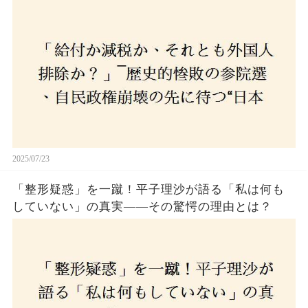
経済の自滅シナリオ”とは？なぜ国民は『痛み』を
選び続けるのか
2025/07/23
「整形疑惑」を一蹴！平子理沙が語る「私は何も
していない」の真実——その驚愕の理由とは？