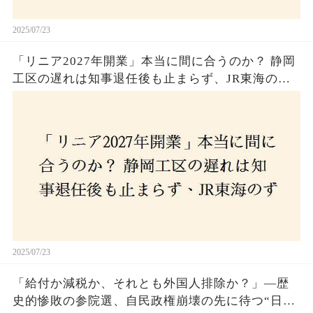
2025/07/23
「リニア2027年開業」本当に間に合うのか？ 静岡
工区の遅れは知事退任後も止まらず、JR東海のず
さんな計画とは？
2025/07/23
「給付か減税か、それとも外国人排除か？」―歴
史的惨敗の参院選、自民政権崩壊の先に待つ“日本