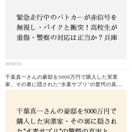
2025/07/23
千葉真一さんの豪邸を5000万円で購入した実業
家、その裏に隠された”水素サプリ”の驚愕の真実
とは？コロナ拒否と30錠の謎のサプリメント。彼
の死と実業家との深い因縁が明らかに！