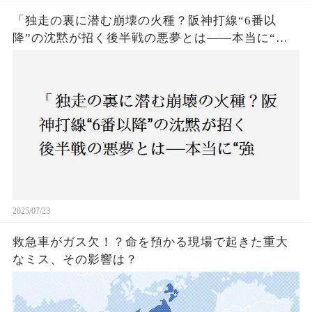
「独走の裏に潜む崩壊の火種？阪神打線“6番以
降”の沈黙が招く後半戦の悪夢とは——本当に“強
いチーム”と呼べるのか？」
2025/07/23
救急車がガス欠！？命を預かる現場で起きた重大
なミス、その影響は？