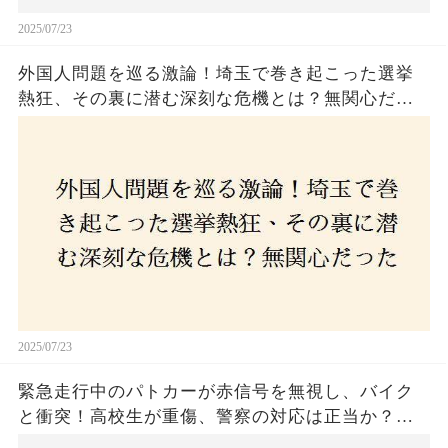
2025/07/23
外国人問題を巡る激論！埼玉で巻き起こった選挙
熱狂、その裏に潜む深刻な危機とは？無関心だっ
た市民が感じた「漠然とした不安」、そして「日
本人ファースト」を掲げた新興勢力の台頭。勝因
はネットとSNS、それとも底知れぬ恐怖？政治に無
関心な層が動いた背景にあるものとは？
2025/07/23
緊急走行中のパトカーが赤信号を無視し、バイク
と衝突！高校生が重傷、警察の対応は正当か？兵
庫・明石市で起きた衝撃の事故