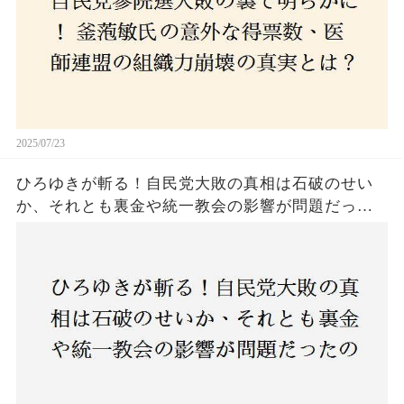
2025/07/23
ひろゆきが斬る！自民党大敗の真相は石破のせい
か、それとも裏金や統一教会の影響が問題だった
のか？ 責任論に揺れる自民党に新たな疑惑が浮
上！