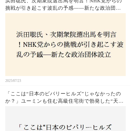
浜田聡氏、次期衆院選出馬を明言！NHK党からの
挑戦が引き起こす波乱の予感——新たな政治団体
設立に込めた思いとは？「共和党？自由党？」そ
の選択肢に隠された真意とは
2025/07/23
「ここは“日本のビバリーヒルズ”じゃなかったの
か？」ユーミンも住む高級住宅街で勃発した“天井
バトル”の真相──景観ルールを無視した建築に住
民激怒！