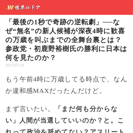
「最後の1秒で奇跡の逆転劇」──な
ぜ“無名”の新人候補が深夜4時に歓喜
の万歳を叫ぶまでの全舞台裏とは？
参政党・初鹿野裕樹氏の勝利に日本は
何を見たのか？
2025/07/20
もう午前4時に万歳してる時点で、なん
か違和感MAXだったんだけど。
まず言いたい。
「まだ何も分からな
い」人間が当選していいのか？
と。こ
れって政治を舐めてない？アスリート