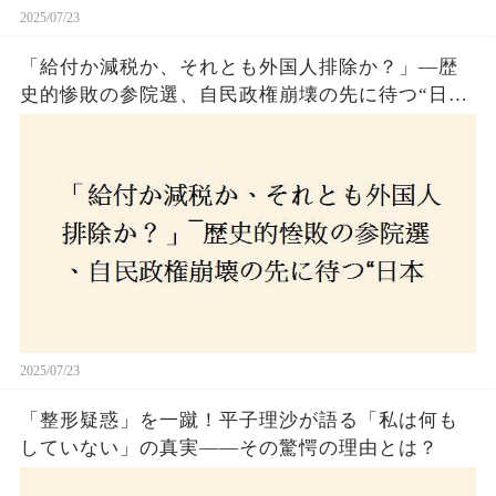
2025/07/23
「給付か減税か、それとも外国人排除か？」―歴
史的惨敗の参院選、自民政権崩壊の先に待つ“日本
経済の自滅シナリオ”とは？なぜ国民は『痛み』を
選び続けるのか
2025/07/23
「整形疑惑」を一蹴！平子理沙が語る「私は何も
していない」の真実——その驚愕の理由とは？