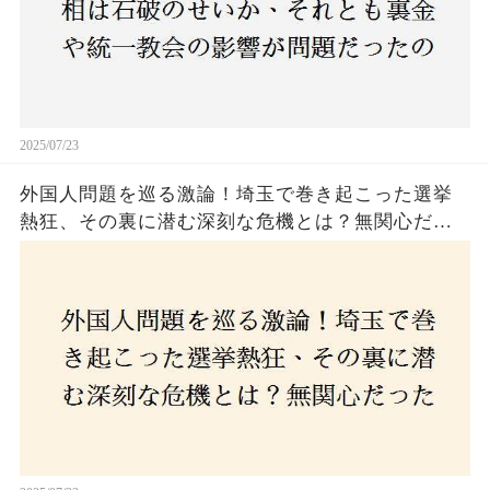
2025/07/23
外国人問題を巡る激論！埼玉で巻き起こった選挙
熱狂、その裏に潜む深刻な危機とは？無関心だっ
た市民が感じた「漠然とした不安」、そして「日
本人ファースト」を掲げた新興勢力の台頭。勝因
はネットとSNS、それとも底知れぬ恐怖？政治に無
関心な層が動いた背景にあるものとは？