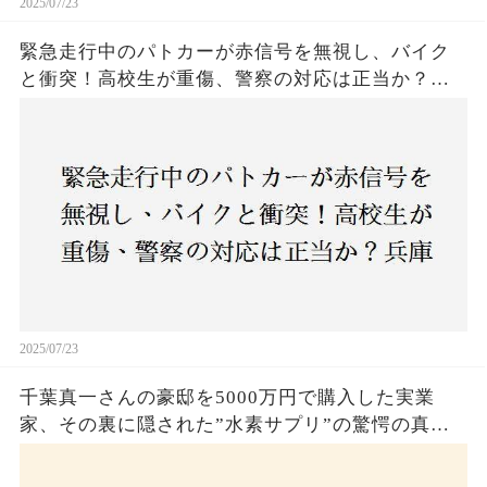
2025/07/23
緊急走行中のパトカーが赤信号を無視し、バイク
と衝突！高校生が重傷、警察の対応は正当か？兵
庫・明石市で起きた衝撃の事故
2025/07/23
千葉真一さんの豪邸を5000万円で購入した実業
家、その裏に隠された”水素サプリ”の驚愕の真実
とは？コロナ拒否と30錠の謎のサプリメント。彼
の死と実業家との深い因縁が明らかに！