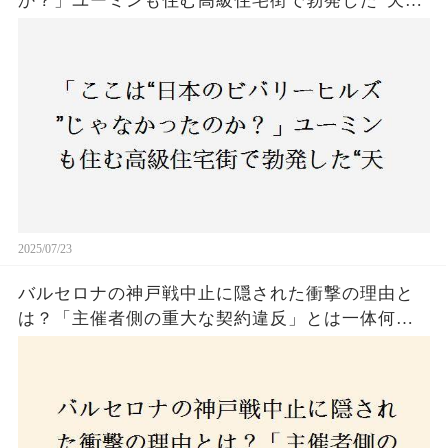
か？」ユーミンも住む高級住宅街で勃発した“天井
バトル”の真相──景観ルールを無視した建築に住
民激怒！
2025/07/23
バルセロナの神戸戦中止に隠された衝撃の理由と
は？「主催者側の重大な契約違反」とは一体何
か！？ファンは一体誰を責めるべきなのか？