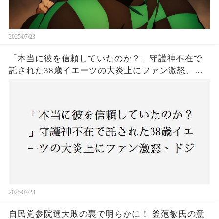
2025/07/23
「本当に彼を信頼していたのか？」守護神不在で
託された38歳イエーツの大炎上にファン激怒、ド
ジャース救援陣の崩壊が止まらないワケとは
2025/07/23
自民党参院選大敗の裏で明らかに！ 釜萢敏氏の意