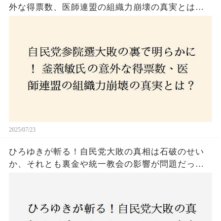
外な得票数、医師連盟の組織力崩壊の真実とは？
コロナ禍の注目人物も票を伸ばせず、組織再建の
危機に直面！あなたはこの結果をどう見る？
2025/07/23
ひろゆきが斬る！自民党大敗の真相は石破のせい
か、それとも裏金や統一教会の影響が問題だった
のか？ 責任論に揺れる自民党に新たな疑惑が浮
上！