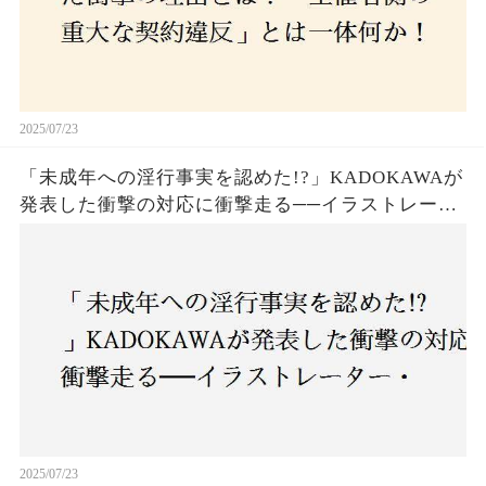
2025/07/23
「未成年への淫行事実を認めた!?」KADOKAWAが
発表した衝撃の対応に衝撃走る──イラストレータ
ー・がおう氏の作品絶版&配信停止の裏側とは
2025/07/23