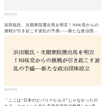
2025/07/23
浜田聡氏、次期衆院選出馬を明言！NHK党からの
挑戦が引き起こす波乱の予感——新たな政治団体
設立に込めた思いとは？「共和党？自由党？」そ
の選択肢に隠された真意とは
2025/07/23
「ここは“日本のビバリーヒルズ”じゃなかったの