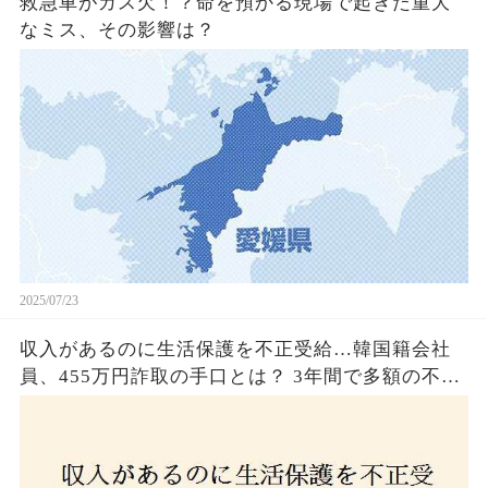
救急車がガス欠！？命を預かる現場で起きた重大
なミス、その影響は？
2025/07/23
収入があるのに生活保護を不正受給…韓国籍会社
員、455万円詐取の手口とは？ 3年間で多額の不正
受給、広島で逮捕の背景に隠された真実とは！