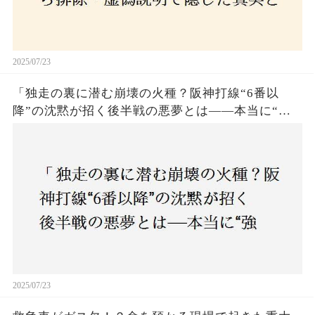
2025/07/23
「独走の裏に潜む崩壊の火種？阪神打線“6番以
降”の沈黙が招く後半戦の悪夢とは——本当に“強
いチーム”と呼べるのか？」
2025/07/23