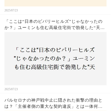
2025/07/23
「ここは“日本のビバリーヒルズ”じゃなかったの
か？」ユーミンも住む高級住宅街で勃発した“天井
バトル”の真相──景観ルールを無視した建築に住
民激怒！
2025/07/23
バルセロナの神戸戦中止に隠された衝撃の理由と
は？「主催者側の重大な契約違反」とは一体何