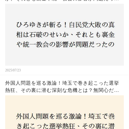
のか？ 責任論に揺れる自民党に新たな疑惑が浮
上！
2025/07/23
外国人問題を巡る激論！埼玉で巻き起こった選挙
熱狂、その裏に潜む深刻な危機とは？無関心だっ
た市民が感じた「漠然とした不安」、そして「日
本人ファースト」を掲げた新興勢力の台頭。勝因
はネットとSNS、それとも底知れぬ恐怖？政治に無
関心な層が動いた背景にあるものとは？