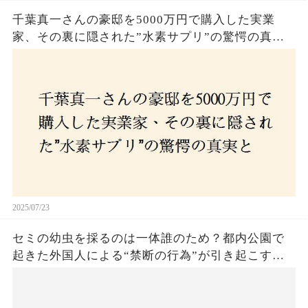
千葉真一さんの豪邸を5000万円で購入した実業
家、その裏に隠された”水素サプリ”の驚愕の真実
とは？コロナ拒否と30錠の謎のサプリメント。彼
の死と実業家との深い因縁が明らかに！
2025/07/23
セミの幼虫を採るのは一体誰のため？都内公園で
起きた外国人による“禁断の行為”が引き起こす論
争とは！子どもたちの楽しみが奪われる？それと
も新たな食文化の一環？