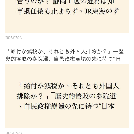
2025/07/23
「給付か減税か、それとも外国人排除か？」―歴
史的惨敗の参院選、自民政権崩壊の先に待つ“日本
経済の自滅シナリオ”とは？なぜ国民は『痛み』を
選び続けるのか
2025/07/23