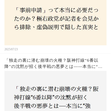
2025/07/23
「独走の裏に潜む崩壊の火種？阪神打線“6番以
降”の沈黙が招く後半戦の悪夢とは——本当に“強
いチーム”と呼べるのか？」