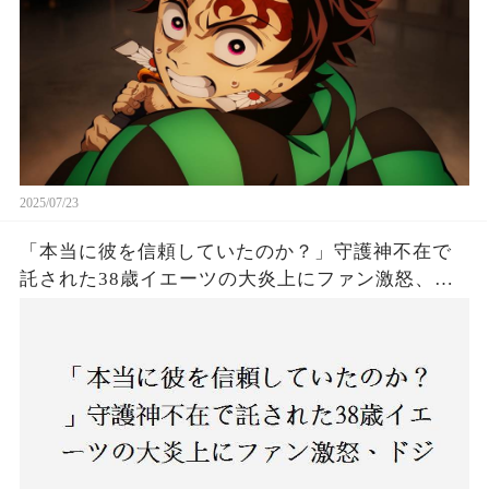
2025/07/23
「本当に彼を信頼していたのか？」守護神不在で
託された38歳イエーツの大炎上にファン激怒、ド
ジャース救援陣の崩壊が止まらないワケとは