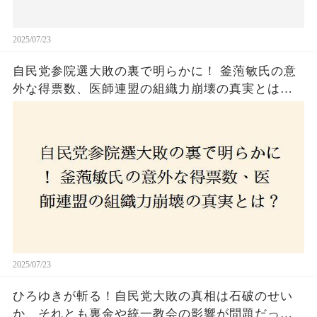
2025/07/23
自民党参院選大敗の裏で明らかに！ 釜萢敏氏の意
外な得票数、医師連盟の組織力崩壊の真実とは？
コロナ禍の注目人物も票を伸ばせず、組織再建の
危機に直面！あなたはこの結果をどう見る？
2025/07/23
ひろゆきが斬る！自民党大敗の真相は石破のせい
か、それとも裏金や統一教会の影響が問題だった