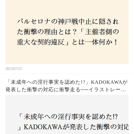
か！？ファンは一体誰を責めるべきなのか？
2025/07/23
「未成年への淫行事実を認めた!?」KADOKAWAが
発表した衝撃の対応に衝撃走る──イラストレータ
ー・がおう氏の作品絶版&配信停止の裏側とは