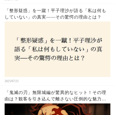
「整形疑惑」を一蹴！平子理沙が語る「私は何も
していない」の真実——その驚愕の理由とは？
2025/07/23
「鬼滅の刃」無限城編が驚異的なヒット！その理
由は？観客を引き込んで離さない圧倒的な魅力と
は！