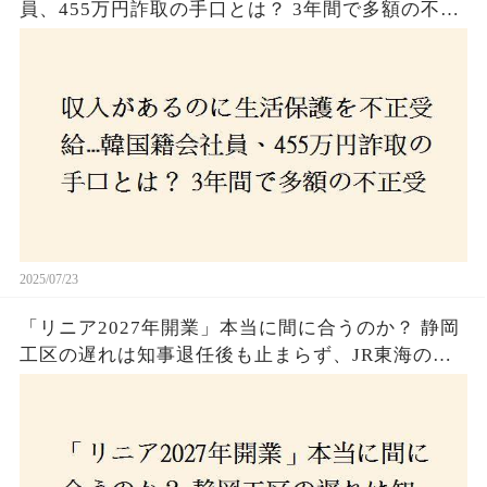
員、455万円詐取の手口とは？ 3年間で多額の不正
受給、広島で逮捕の背景に隠された真実とは！
2025/07/23
「リニア2027年開業」本当に間に合うのか？ 静岡
工区の遅れは知事退任後も止まらず、JR東海のず
さんな計画とは？