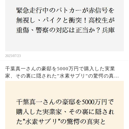
2025/07/23
千葉真一さんの豪邸を5000万円で購入した実業
家、その裏に隠された”水素サプリ”の驚愕の真実
とは？コロナ拒否と30錠の謎のサプリメント。彼
の死と実業家との深い因縁が明らかに！