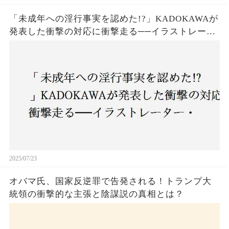
「未成年への淫行事実を認めた!?」KADOKAWAが
発表した衝撃の対応に衝撃走る──イラストレータ
ー・がおう氏の作品絶版&配信停止の裏側とは
2025/07/23
オバマ氏、国家反逆罪で告発される！トランプ大
統領の衝撃的な主張と陰謀説の真相とは？