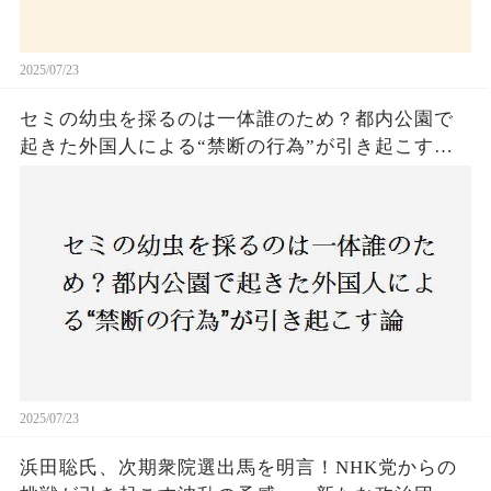
2025/07/23
セミの幼虫を採るのは一体誰のため？都内公園で
起きた外国人による“禁断の行為”が引き起こす論
争とは！子どもたちの楽しみが奪われる？それと
も新たな食文化の一環？
2025/07/23
浜田聡氏、次期衆院選出馬を明言！NHK党からの