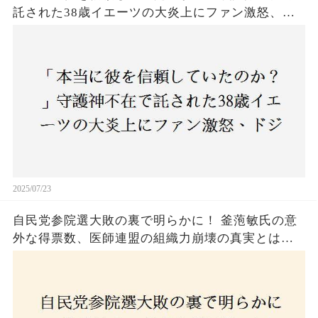
託された38歳イエーツの大炎上にファン激怒、ド
ジャース救援陣の崩壊が止まらないワケとは
2025/07/23
自民党参院選大敗の裏で明らかに！ 釜萢敏氏の意
外な得票数、医師連盟の組織力崩壊の真実とは？
コロナ禍の注目人物も票を伸ばせず、組織再建の
危機に直面！あなたはこの結果をどう見る？