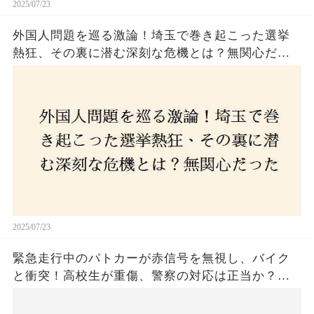
2025/07/23
外国人問題を巡る激論！埼玉で巻き起こった選挙
熱狂、その裏に潜む深刻な危機とは？無関心だっ
た市民が感じた「漠然とした不安」、そして「日
本人ファースト」を掲げた新興勢力の台頭。勝因
はネットとSNS、それとも底知れぬ恐怖？政治に無
関心な層が動いた背景にあるものとは？
2025/07/23
緊急走行中のパトカーが赤信号を無視し、バイク
と衝突！高校生が重傷、警察の対応は正当か？兵
庫・明石市で起きた衝撃の事故