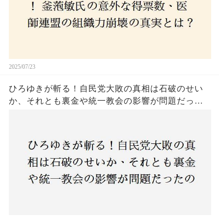
2025/07/23
ひろゆきが斬る！自民党大敗の真相は石破のせい
か、それとも裏金や統一教会の影響が問題だった
のか？ 責任論に揺れる自民党に新たな疑惑が浮
上！