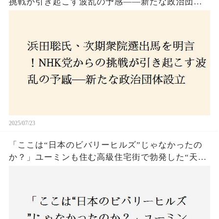
挑戦が引き起こす波乱の予感——新たな政治団体
設立に込めた思いとは？「共和党？自由党？」そ
の選択肢に隠された真意とは
2025/07/23
「ここは“日本のビバリーヒルズ”じゃなかったの
か？」ユーミンも住む高級住宅街で勃発した“天井
バトル”の真相──景観ルールを無視した建築に住
民激怒！