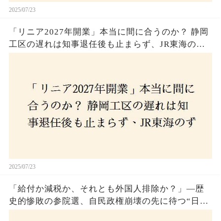
2025/07/23
「リニア2027年開業」本当に間に合うのか？ 静岡
工区の遅れは知事退任後も止まらず、JR東海のず
さんな計画とは？
2025/07/23
「給付か減税か、それとも外国人排除か？」―歴
史的惨敗の参院選、自民政権崩壊の先に待つ“日本
経済の自滅シナリオ”とは？なぜ国民は『痛み』を