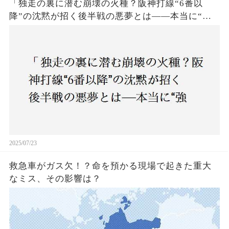
「独走の裏に潜む崩壊の火種？阪神打線“6番以
降”の沈黙が招く後半戦の悪夢とは——本当に“強
いチーム”と呼べるのか？」
2025/07/23
救急車がガス欠！？命を預かる現場で起きた重大
なミス、その影響は？