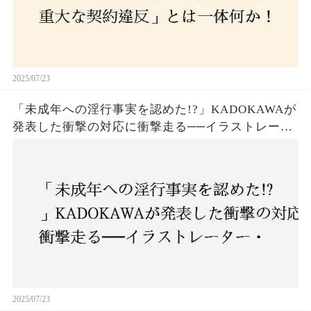
2025/07/23
「未成年への淫行事実を認めた!?」KADOKAWAが
発表した衝撃の対応に衝撃走る──イラストレータ
ー・がおう氏の作品絶版&配信停止の裏側とは
2025/07/23