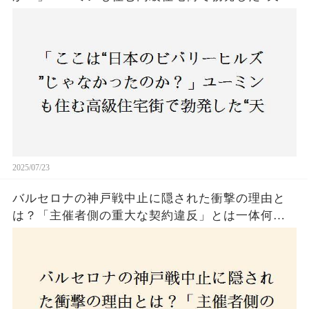
バトル”の真相──景観ルールを無視した建築に住
民激怒！
2025/07/23
バルセロナの神戸戦中止に隠された衝撃の理由と
は？「主催者側の重大な契約違反」とは一体何
か！？ファンは一体誰を責めるべきなのか？