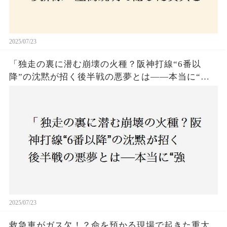
2025/07/23
「独走の裏に潜む崩壊の火種？阪神打線“6番以
降”の沈黙が招く後半戦の悪夢とは——本当に“強
いチーム”と呼べるのか？」
2025/07/23
救急車がガス欠！？命を預かる現場で起きた重大