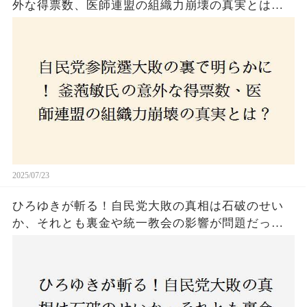
外な得票数、医師連盟の組織力崩壊の真実とは？
コロナ禍の注目人物も票を伸ばせず、組織再建の
危機に直面！あなたはこの結果をどう見る？
2025/07/23
ひろゆきが斬る！自民党大敗の真相は石破のせい
か、それとも裏金や統一教会の影響が問題だった
のか？ 責任論に揺れる自民党に新たな疑惑が浮
上！