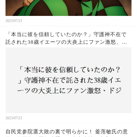
2025/07/23
「本当に彼を信頼していたのか？」守護神不在で
託された38歳イエーツの大炎上にファン激怒、ド
ジャース救援陣の崩壊が止まらないワケとは
2025/07/23
自民党参院選大敗の裏で明らかに！ 釜萢敏氏の意