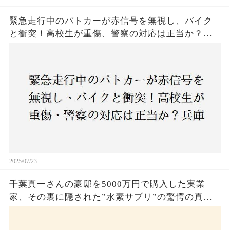
緊急走行中のパトカーが赤信号を無視し、バイク
と衝突！高校生が重傷、警察の対応は正当か？兵
庫・明石市で起きた衝撃の事故
2025/07/23
千葉真一さんの豪邸を5000万円で購入した実業
家、その裏に隠された”水素サプリ”の驚愕の真実
とは？コロナ拒否と30錠の謎のサプリメント。彼
の死と実業家との深い因縁が明らかに！