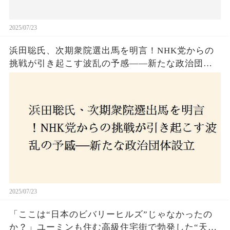
2025/07/23
浜田聡氏、次期衆院選出馬を明言！NHK党からの
挑戦が引き起こす波乱の予感——新たな政治団体
設立に込めた思いとは？「共和党？自由党？」そ
の選択肢に隠された真意とは
2025/07/23
「ここは“日本のビバリーヒルズ”じゃなかったの
か？」ユーミンも住む高級住宅街で勃発した“天井