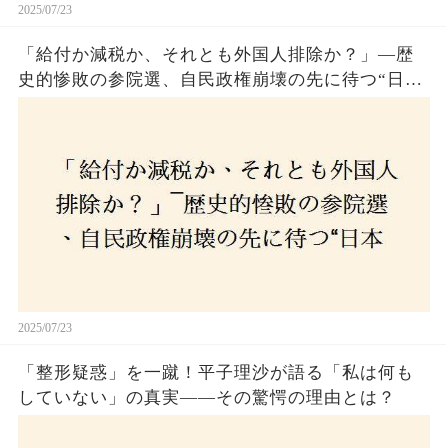
2025/07/23
「給付か減税か、それとも外国人排除か？」―歴
史的惨敗の参院選、自民政権崩壊の先に待つ“日本
経済の自滅シナリオ”とは？なぜ国民は『痛み』を
選び続けるのか
2025/07/23
「整形疑惑」を一蹴！平子理沙が語る「私は何も
していない」の真実——その驚愕の理由とは？