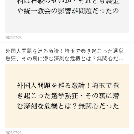
2025/07/23
外国人問題を巡る激論！埼玉で巻き起こった選挙
熱狂、その裏に潜む深刻な危機とは？無関心だっ
た市民が感じた「漠然とした不安」、そして「日
本人ファースト」を掲げた新興勢力の台頭。勝因
はネットとSNS、それとも底知れぬ恐怖？政治に無
関心な層が動いた背景にあるものとは？
2025/07/23