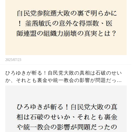
危機に直面！あなたはこの結果をどう見る？
2025/07/23
ひろゆきが斬る！自民党大敗の真相は石破のせい
か、それとも裏金や統一教会の影響が問題だった
のか？ 責任論に揺れる自民党に新たな疑惑が浮
上！