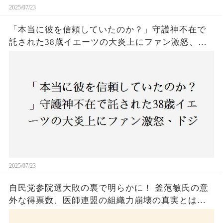
2025/07/23
「本当に彼を信頼していたのか？」守護神不在で
託された38歳イエーツの大炎上にファン激怒、ド
ジャース救援陣の崩壊が止まらないワケとは
2025/07/23
自民党参院選大敗の裏で明らかに！ 釜萢敏氏の意
外な得票数、医師連盟の組織力崩壊の真実とは？
コロナ禍の注目人物も票を伸ばせず、組織再建の