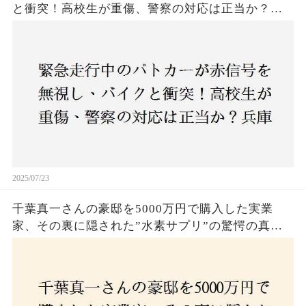
と衝突！高校生が重傷、警察の対応は正当か？兵
庫・明石市で起きた衝撃の事故
2025/07/23
千葉真一さんの豪邸を5000万円で購入した実業
家、その裏に隠された”水素サプリ”の驚愕の真実
とは？コロナ拒否と30錠の謎のサプリメント。彼
の死と実業家との深い因縁が明らかに！