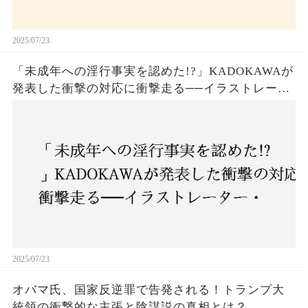
2025/07/23
「未成年への淫行事実を認めた!?」KADOKAWAが
発表した衝撃の対応に衝撃走る──イラストレータ
ー・がおう氏の作品絶版&配信停止の裏側とは
2025/07/23
オバマ氏、国家反逆罪で告発される！トランプ大
統領の衝撃的な主張と陰謀説の真相とは？