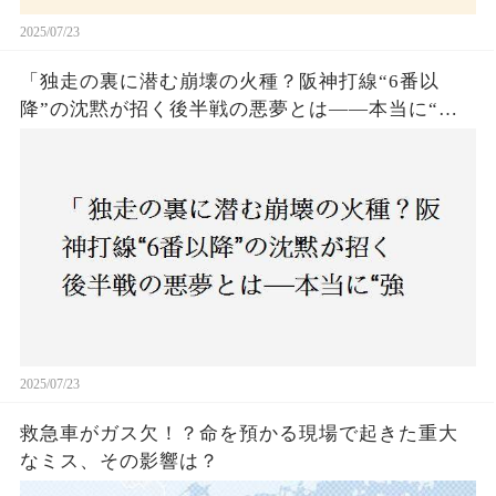
2025/07/23
「独走の裏に潜む崩壊の火種？阪神打線“6番以
降”の沈黙が招く後半戦の悪夢とは——本当に“強
いチーム”と呼べるのか？」
2025/07/23
救急車がガス欠！？命を預かる現場で起きた重大
なミス、その影響は？