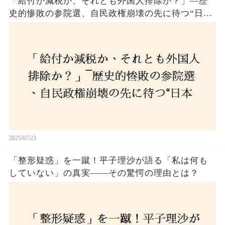
「給付か減税か、それとも外国人排除か？」―歴
史的惨敗の参院選、自民政権崩壊の先に待つ“日本
経済の自滅シナリオ”とは？なぜ国民は『痛み』を
選び続けるのか
2025/07/23
「整形疑惑」を一蹴！平子理沙が語る「私は何も
していない」の真実——その驚愕の理由とは？