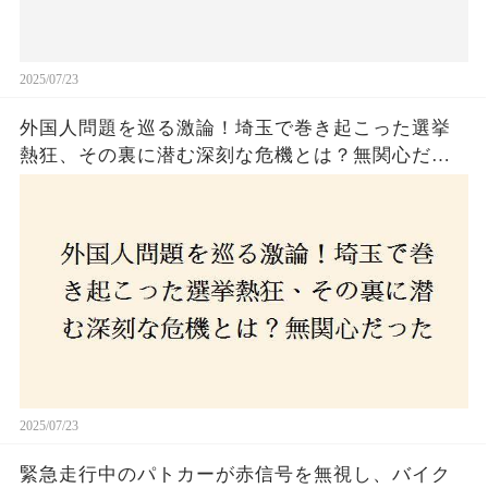
2025/07/23
外国人問題を巡る激論！埼玉で巻き起こった選挙
熱狂、その裏に潜む深刻な危機とは？無関心だっ
た市民が感じた「漠然とした不安」、そして「日
本人ファースト」を掲げた新興勢力の台頭。勝因
はネットとSNS、それとも底知れぬ恐怖？政治に無
関心な層が動いた背景にあるものとは？
2025/07/23
緊急走行中のパトカーが赤信号を無視し、バイク