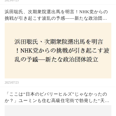
2025/07/23
浜田聡氏、次期衆院選出馬を明言！NHK党からの
挑戦が引き起こす波乱の予感——新たな政治団体
設立に込めた思いとは？「共和党？自由党？」そ
の選択肢に隠された真意とは
2025/07/23
「ここは“日本のビバリーヒルズ”じゃなかったの
か？」ユーミンも住む高級住宅街で勃発した“天井
バトル”の真相──景観ルールを無視した建築に住
民激怒！