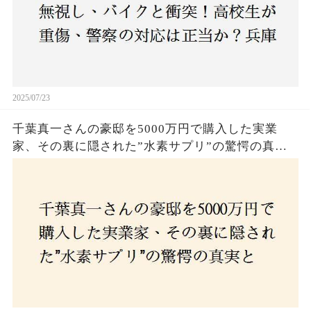
2025/07/23
千葉真一さんの豪邸を5000万円で購入した実業
家、その裏に隠された”水素サプリ”の驚愕の真実
とは？コロナ拒否と30錠の謎のサプリメント。彼
の死と実業家との深い因縁が明らかに！