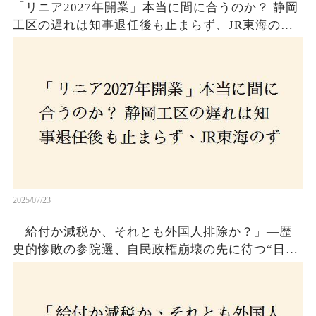
「リニア2027年開業」本当に間に合うのか？ 静岡
工区の遅れは知事退任後も止まらず、JR東海のず
さんな計画とは？
2025/07/23
「給付か減税か、それとも外国人排除か？」―歴
史的惨敗の参院選、自民政権崩壊の先に待つ“日本
経済の自滅シナリオ”とは？なぜ国民は『痛み』を
選び続けるのか