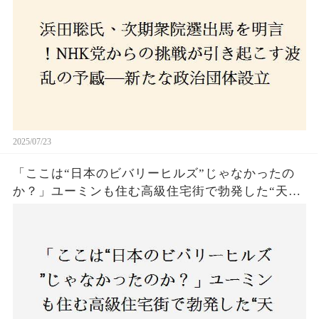
の選択肢に隠された真意とは
2025/07/23
「ここは“日本のビバリーヒルズ”じゃなかったの
か？」ユーミンも住む高級住宅街で勃発した“天井
バトル”の真相──景観ルールを無視した建築に住
民激怒！