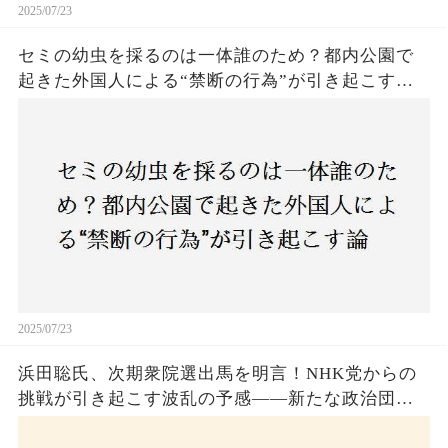
2025/07/23
セミの幼虫を採るのは一体誰のため？都内公園で
起きた外国人による“禁断の行為”が引き起こす論
争とは！子どもたちの楽しみが奪われる？それと
も新たな食文化の一環？
2025/07/23
浜田聡氏、次期衆院選出馬を明言！NHK党からの
挑戦が引き起こす波乱の予感——新たな政治団体
設立に込めた思いとは？「共和党？自由党？」そ