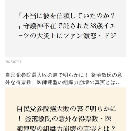
2025/07/23
自民党参院選大敗の裏で明らかに！ 釜萢敏氏の意
外な得票数、医師連盟の組織力崩壊の真実とは？
コロナ禍の注目人物も票を伸ばせず、組織再建の
危機に直面！あなたはこの結果をどう見る？