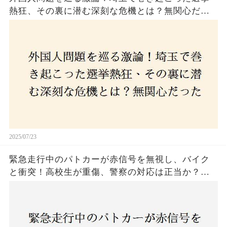
熱狂、その裏に潜む深刻な危機とは？無関心だっ
た市民が感じた「漠然とした不安」、そして「日
本人ファースト」を掲げた新興勢力の台頭。勝因
はネットとSNS、それとも底知れぬ恐怖？政治に無
関心な層が動いた背景にあるものとは？
2025/07/23
緊急走行中のパトカーが赤信号を無視し、バイク
と衝突！高校生が重傷、警察の対応は正当か？兵
庫・明石市で起きた衝撃の事故