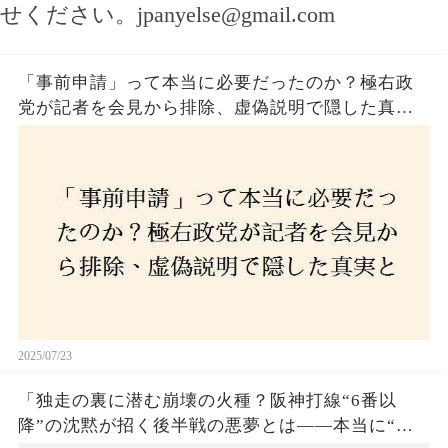
せください。
jpanyelse@gmail.com
「事前申請」って本当に必要だったのか？極右政
党が記者を会見から排除、虚偽説明で隠した真実
とは？
2025/07/23
「独走の裏に潜む崩壊の火種？阪神打線“6番以
降”の沈黙が招く後半戦の悪夢とは——本当に“強