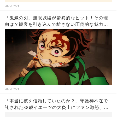
2025/07/23
「鬼滅の刃」無限城編が驚異的なヒット！その理
由は？観客を引き込んで離さない圧倒的な魅力と
は！
2025/07/23
「本当に彼を信頼していたのか？」守護神不在で
託された38歳イエーツの大炎上にファン激怒、ド
ジャース救援陣の崩壊が止まらないワケとは