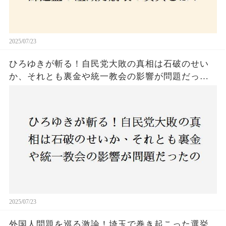
2025/07/23
ひろゆきが斬る！自民党大敗の真相は石破のせい
か、それとも裏金や統一教会の影響が問題だった
のか？ 責任論に揺れる自民党に新たな疑惑が浮
上！
2025/07/23
外国人問題を巡る激論！埼玉で巻き起こった選挙