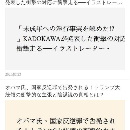
発表した衝撃の対応に衝撃走る──イラストレータ
ー・がおう氏の作品絶版&配信停止の裏側とは
2025/07/23
オバマ氏、国家反逆罪で告発される！トランプ大
統領の衝撃的な主張と陰謀説の真相とは？