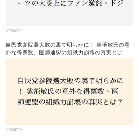
2025/07/23
自民党参院選大敗の裏で明らかに！ 釜萢敏氏の意
外な得票数、医師連盟の組織力崩壊の真実とは？
コロナ禍の注目人物も票を伸ばせず、組織再建の
危機に直面！あなたはこの結果をどう見る？
2025/07/23