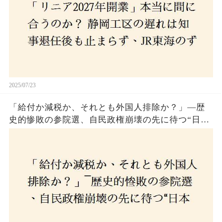
2025/07/23
「給付か減税か、それとも外国人排除か？」―歴
史的惨敗の参院選、自民政権崩壊の先に待つ“日本
経済の自滅シナリオ”とは？なぜ国民は『痛み』を
選び続けるのか