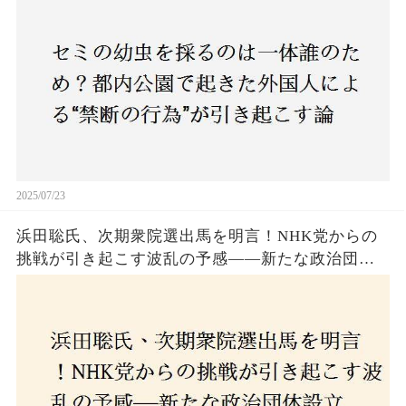
も新たな食文化の一環？
2025/07/23
浜田聡氏、次期衆院選出馬を明言！NHK党からの
挑戦が引き起こす波乱の予感——新たな政治団体
設立に込めた思いとは？「共和党？自由党？」そ
の選択肢に隠された真意とは