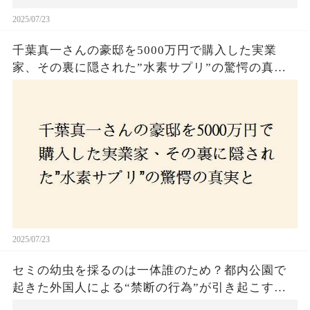
2025/07/23
千葉真一さんの豪邸を5000万円で購入した実業
家、その裏に隠された”水素サプリ”の驚愕の真実
とは？コロナ拒否と30錠の謎のサプリメント。彼
の死と実業家との深い因縁が明らかに！
2025/07/23
セミの幼虫を採るのは一体誰のため？都内公園で
起きた外国人による“禁断の行為”が引き起こす論
争とは！子どもたちの楽しみが奪われる？それと