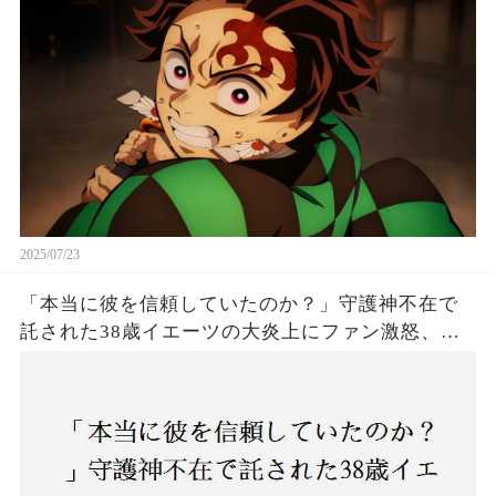
は！
2025/07/23
「本当に彼を信頼していたのか？」守護神不在で
託された38歳イエーツの大炎上にファン激怒、ド
ジャース救援陣の崩壊が止まらないワケとは