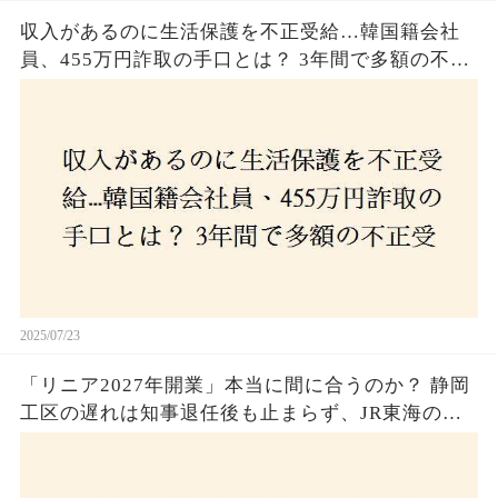
収入があるのに生活保護を不正受給…韓国籍会社
員、455万円詐取の手口とは？ 3年間で多額の不正
受給、広島で逮捕の背景に隠された真実とは！
2025/07/23
「リニア2027年開業」本当に間に合うのか？ 静岡
工区の遅れは知事退任後も止まらず、JR東海のず
さんな計画とは？