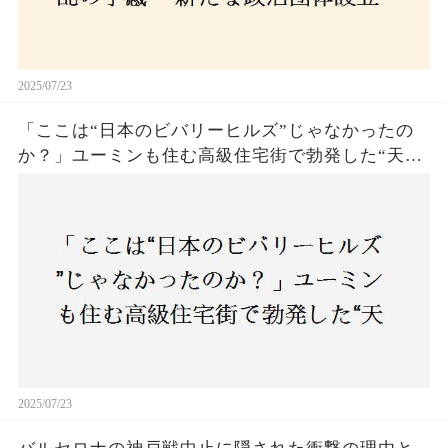
2025/07/23
「ここは“日本のビバリーヒルズ”じゃなかったの
か？」ユーミンも住む高級住宅街で勃発した“天井
バトル”の真相──景観ルールを無視した建築に住
民激怒！
2025/07/23