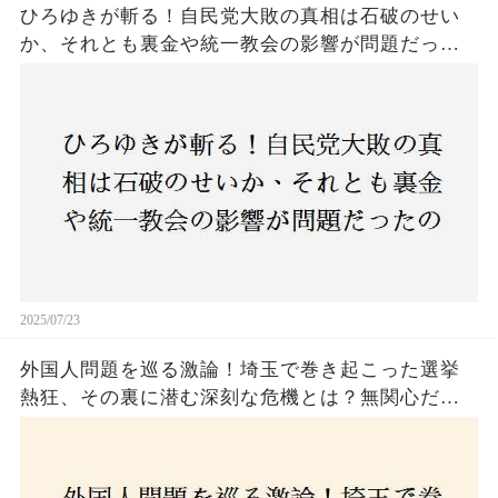
ひろゆきが斬る！自民党大敗の真相は石破のせい
か、それとも裏金や統一教会の影響が問題だった
のか？ 責任論に揺れる自民党に新たな疑惑が浮
上！
2025/07/23
外国人問題を巡る激論！埼玉で巻き起こった選挙
熱狂、その裏に潜む深刻な危機とは？無関心だっ
た市民が感じた「漠然とした不安」、そして「日
本人ファースト」を掲げた新興勢力の台頭。勝因
はネットとSNS、それとも底知れぬ恐怖？政治に無