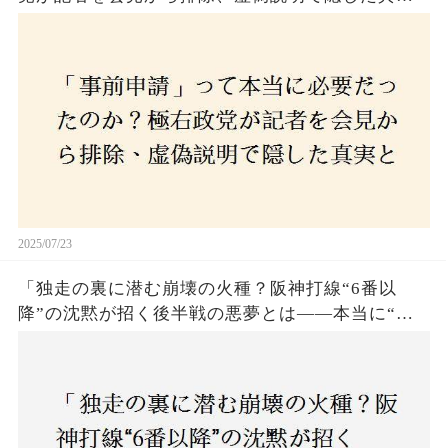
とは？
2025/07/23
「独走の裏に潜む崩壊の火種？阪神打線“6番以
降”の沈黙が招く後半戦の悪夢とは——本当に“強
いチーム”と呼べるのか？」