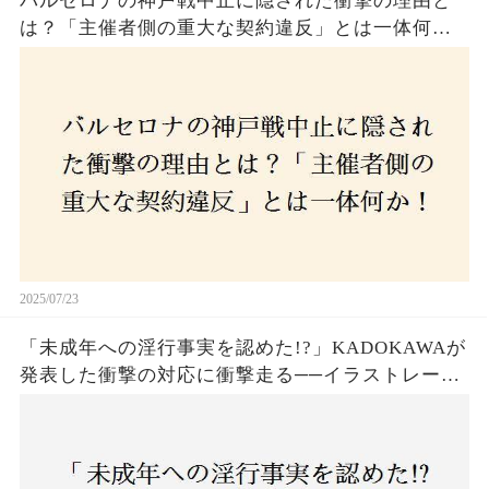
バルセロナの神戸戦中止に隠された衝撃の理由と
は？「主催者側の重大な契約違反」とは一体何
か！？ファンは一体誰を責めるべきなのか？
2025/07/23
「未成年への淫行事実を認めた!?」KADOKAWAが
発表した衝撃の対応に衝撃走る──イラストレータ
ー・がおう氏の作品絶版&配信停止の裏側とは