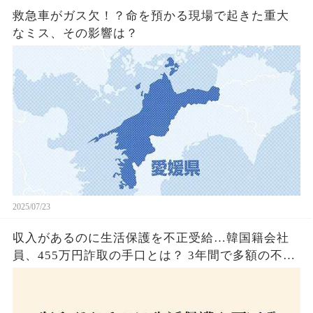
救急車がガス欠！？命を預かる現場で起きた重大
なミス、その影響は？
2025/07/23
収入があるのに生活保護を不正受給…韓国籍会社
員、455万円詐取の手口とは？ 3年間で多額の不正
受給、広島で逮捕の背景に隠された真実とは！