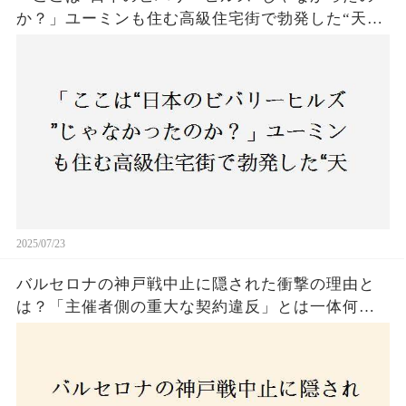
か？」ユーミンも住む高級住宅街で勃発した“天井
バトル”の真相──景観ルールを無視した建築に住
民激怒！
2025/07/23
バルセロナの神戸戦中止に隠された衝撃の理由と
は？「主催者側の重大な契約違反」とは一体何
か！？ファンは一体誰を責めるべきなのか？