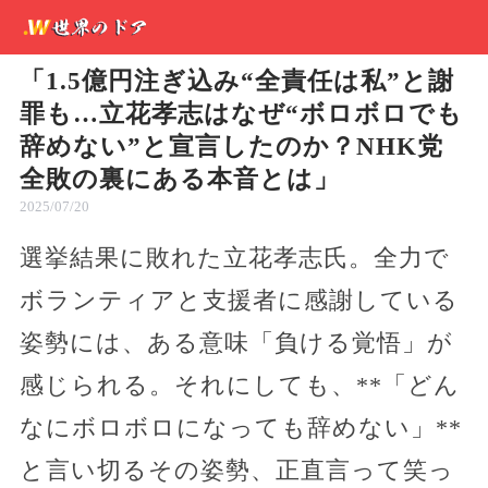
「1.5億円注ぎ込み“全責任は私”と謝
罪も…立花孝志はなぜ“ボロボロでも
辞めない”と宣言したのか？NHK党
全敗の裏にある本音とは」
2025/07/20
選挙結果に敗れた立花孝志氏。全力で
ボランティアと支援者に感謝している
姿勢には、ある意味「負ける覚悟」が
感じられる。それにしても、**「どん
なにボロボロになっても辞めない」**
と言い切るその姿勢、正直言って笑っ