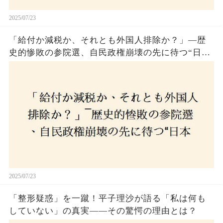
2025/07/23
「給付か減税か、それとも外国人排除か？」―歴
史的惨敗の参院選、自民政権崩壊の先に待つ“日本
経済の自滅シナリオ”とは？なぜ国民は『痛み』を
選び続けるのか
2025/07/23
「整形疑惑」を一蹴！平子理沙が語る「私は何も
していない」の真実——その驚愕の理由とは？