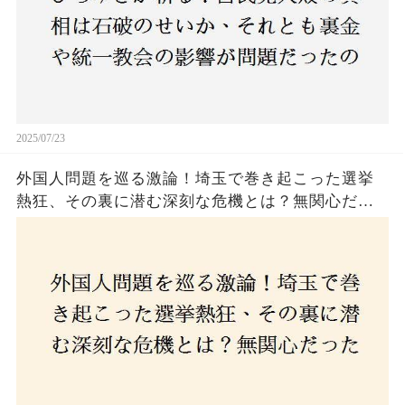
2025/07/23
外国人問題を巡る激論！埼玉で巻き起こった選挙
熱狂、その裏に潜む深刻な危機とは？無関心だっ
た市民が感じた「漠然とした不安」、そして「日
本人ファースト」を掲げた新興勢力の台頭。勝因
はネットとSNS、それとも底知れぬ恐怖？政治に無
関心な層が動いた背景にあるものとは？