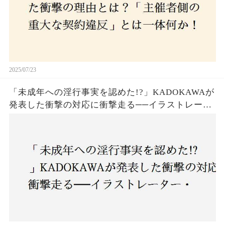
2025/07/23
「未成年への淫行事実を認めた!?」KADOKAWAが
発表した衝撃の対応に衝撃走る──イラストレータ
ー・がおう氏の作品絶版&配信停止の裏側とは