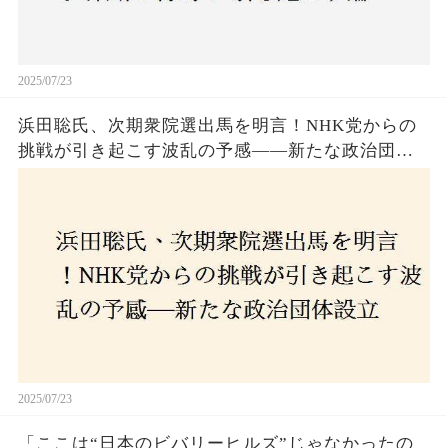
2025/07/23
浜田聡氏、次期衆院選出馬を明言！NHK党からの
挑戦が引き起こす波乱の予感——新たな政治団体
設立に込めた思いとは？「共和党？自由党？」そ
の選択肢に隠された真意とは
2025/07/23
「ここは“日本のビバリーヒルズ”じゃなかったの