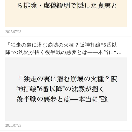
2025/07/23
「独走の裏に潜む崩壊の火種？阪神打線“6番以
降”の沈黙が招く後半戦の悪夢とは——本当に“強
いチーム”と呼べるのか？」
2025/07/23