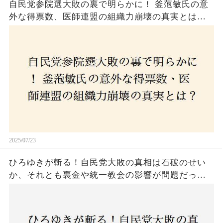
自民党参院選大敗の裏で明らかに！ 釜萢敏氏の意
外な得票数、医師連盟の組織力崩壊の真実とは？
コロナ禍の注目人物も票を伸ばせず、組織再建の
危機に直面！あなたはこの結果をどう見る？
2025/07/23
ひろゆきが斬る！自民党大敗の真相は石破のせい
か、それとも裏金や統一教会の影響が問題だった
のか？ 責任論に揺れる自民党に新たな疑惑が浮
上！