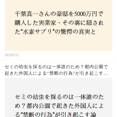
の死と実業家との深い因縁が明らかに！
2025/07/23
セミの幼虫を採るのは一体誰のため？都内公園で
起きた外国人による“禁断の行為”が引き起こす論
争とは！子どもたちの楽しみが奪われる？それと
も新たな食文化の一環？