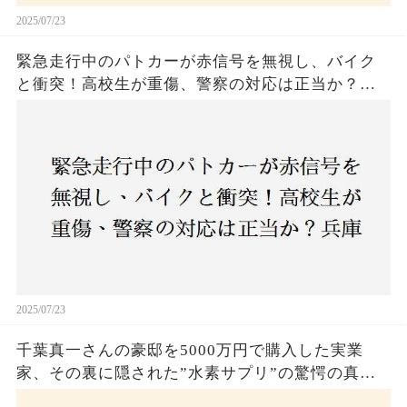
2025/07/23
緊急走行中のパトカーが赤信号を無視し、バイク
と衝突！高校生が重傷、警察の対応は正当か？兵
庫・明石市で起きた衝撃の事故
2025/07/23
千葉真一さんの豪邸を5000万円で購入した実業
家、その裏に隠された”水素サプリ”の驚愕の真実
とは？コロナ拒否と30錠の謎のサプリメント。彼