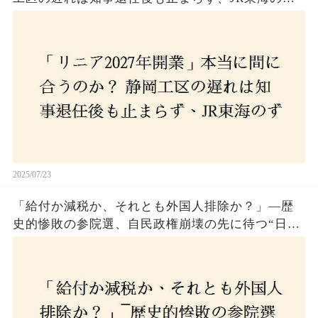
さんな計画とは？
2025/07/23
「給付か減税か、それとも外国人排除か？」―歴
史的惨敗の参院選、自民政権崩壊の先に待つ“日本
経済の自滅シナリオ”とは？なぜ国民は『痛み』を
選び続けるのか