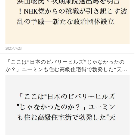
2025/07/23
「ここは“日本のビバリーヒルズ”じゃなかったの
か？」ユーミンも住む高級住宅街で勃発した“天井
バトル”の真相──景観ルールを無視した建築に住
民激怒！