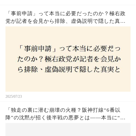
「事前申請」って本当に必要だったのか？極右政
党が記者を会見から排除、虚偽説明で隠した真実
とは？
2025/07/23
「独走の裏に潜む崩壊の火種？阪神打線“6番以
降”の沈黙が招く後半戦の悪夢とは——本当に“強
いチーム”と呼べるのか？」