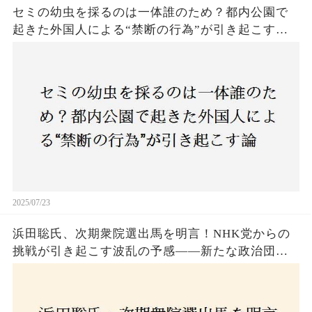
セミの幼虫を採るのは一体誰のため？都内公園で
起きた外国人による“禁断の行為”が引き起こす論
争とは！子どもたちの楽しみが奪われる？それと
も新たな食文化の一環？
2025/07/23
浜田聡氏、次期衆院選出馬を明言！NHK党からの
挑戦が引き起こす波乱の予感——新たな政治団体
設立に込めた思いとは？「共和党？自由党？」そ
の選択肢に隠された真意とは