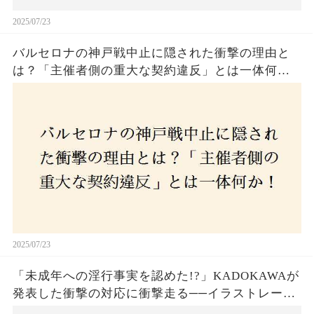
2025/07/23
バルセロナの神戸戦中止に隠された衝撃の理由と
は？「主催者側の重大な契約違反」とは一体何
か！？ファンは一体誰を責めるべきなのか？
2025/07/23
「未成年への淫行事実を認めた!?」KADOKAWAが
発表した衝撃の対応に衝撃走る──イラストレータ
ー・がおう氏の作品絶版&配信停止の裏側とは