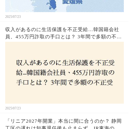
2025/07/23
収入があるのに生活保護を不正受給…韓国籍会社
員、455万円詐取の手口とは？ 3年間で多額の不正
受給、広島で逮捕の背景に隠された真実とは！
2025/07/23
「リニア2027年開業」本当に間に合うのか？ 静岡
工区の遅れは知事退任後も止まらず、JR東海のず