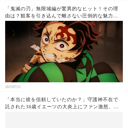
「鬼滅の刃」無限城編が驚異的なヒット！その理
由は？観客を引き込んで離さない圧倒的な魅力と
は！
2025/07/23
「本当に彼を信頼していたのか？」守護神不在で
託された38歳イエーツの大炎上にファン激怒、ド
ジャース救援陣の崩壊が止まらないワケとは