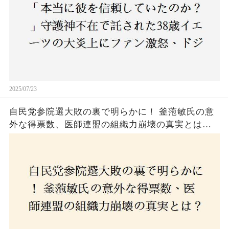
2025/07/23
自民党参院選大敗の裏で明らかに！ 釜萢敏氏の意
外な得票数、医師連盟の組織力崩壊の真実とは？
コロナ禍の注目人物も票を伸ばせず、組織再建の
危機に直面！あなたはこの結果をどう見る？