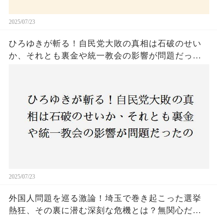
2025/07/23
ひろゆきが斬る！自民党大敗の真相は石破のせい
か、それとも裏金や統一教会の影響が問題だった
のか？ 責任論に揺れる自民党に新たな疑惑が浮
上！
2025/07/23
外国人問題を巡る激論！埼玉で巻き起こった選挙
熱狂、その裏に潜む深刻な危機とは？無関心だっ