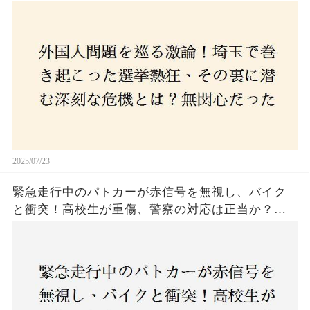
た市民が感じた「漠然とした不安」、そして「日
本人ファースト」を掲げた新興勢力の台頭。勝因
はネットとSNS、それとも底知れぬ恐怖？政治に無
関心な層が動いた背景にあるものとは？
2025/07/23
緊急走行中のパトカーが赤信号を無視し、バイク
と衝突！高校生が重傷、警察の対応は正当か？兵
庫・明石市で起きた衝撃の事故